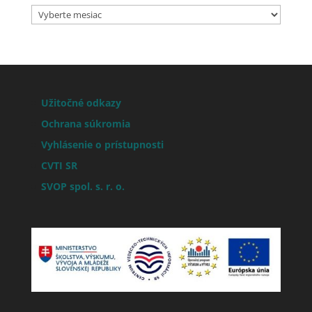
Archív
aktualít
Užitočné odkazy
Ochrana súkromia
Vyhlásenie o prístupnosti
CVTI SR
SVOP spol. s. r. o.