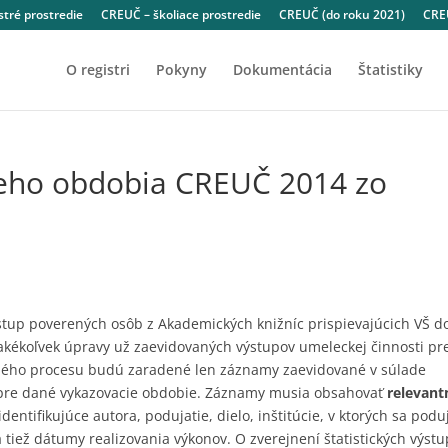
tré prostredie
CREUČ – školiace prostredie
CREUČ (do roku 2021)
CREU
O registri
Pokyny
Dokumentácia
Štatistiky
eho obdobia CREUČ 2014 zo
stup poverených osôb z Akademických knižníc prispievajúcich VŠ d
akékoľvek úpravy už zaevidovaných výstupov umeleckej činnosti pr
čného procesu budú zaradené len záznamy zaevidované v súlade
i pre dané vykazovacie obdobie. Záznamy musia obsahovať
relevant
entifikujúce autora, podujatie, dielo, inštitúcie, v ktorých sa podu
a tiež dátumy realizovania výkonov. O zverejnení štatistických výst