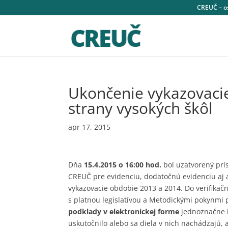
CREUČ – os
Ukončenie vykazovaci
strany vysokých škôl
apr 17, 2015
Dňa
15.4.2015 o 16:00 hod.
bol uzatvorený prí
CREUČ pre evidenciu, dodatočnú evidenciu aj 
vykazovacie obdobie 2013 a 2014. Do verifika
s platnou legislatívou a Metodickými pokynm
podklady v elektronickej forme
jednoznačne id
uskutočnilo alebo sa diela v nich nachádzajú, 