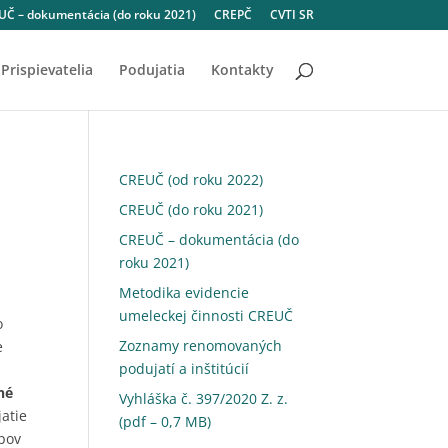
Č – dokumentácia (do roku 2021)
CREPČ
CVTI SR
Prispievatelia
Podujatia
Kontakty
CREUČ (od roku 2022)
CREUČ (do roku 2021)
CREUČ – dokumentácia (do
roku 2021)
Metodika evidencie
umeleckej činnosti CREUČ
o
Zoznamy renomovaných
e
podujatí a inštitúcií
né
Vyhláška č. 397/2020 Z. z.
jatie
(pdf – 0,7 MB)
upov