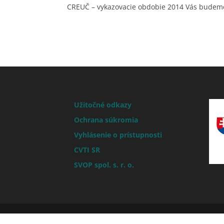
CREUČ – vykazovacie obdobie 2014 Vás budeme
Užitočné odkazy
Ochrana súkromia
Vyhlásenie o prístupnosti
CVTI SR
SVOP spol. s. r. o.