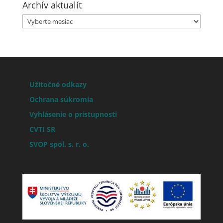
Archív aktualít
Archív
aktualít
Užitočné odkazy
Ochrana súkromia
Vyhlásenie o prístupnosti
CVTI SR
SVOP spol. s. r. o.