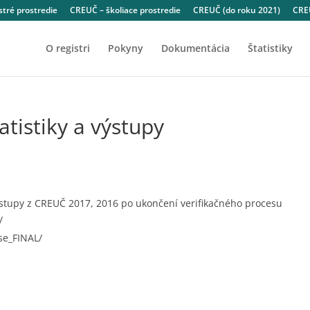
tré prostredie
CREUČ – školiace prostredie
CREUČ (do roku 2021)
CREU
O registri
Pokyny
Dokumentácia
Štatistiky
tistiky a výstupy
výstupy z CREUČ 2017, 2016 po ukončení verifikačného procesu
/
se_FINAL/