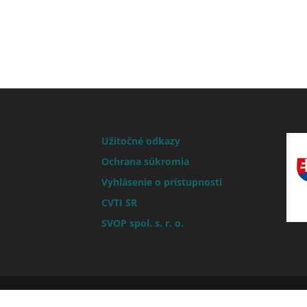
Užitočné odkazy
Ochrana súkromia
Vyhlásenie o prístupnosti
CVTI SR
SVOP spol. s. r. o.