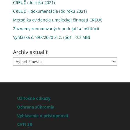
CREUČ (do roku 2021)
CREUČ – dokumentácia (do roku 2021)
Metodika evidencie umeleckej činnosti CREUČ
Zoznamy renomovaných podujatí a inštitúcií
Vyhláška č. 397/2020 Z. z. (pdf – 0,7 MB)
Archív aktualít
Archív
aktualít
Užitočné odkazy
Ochrana súkromia
Vyhlásenie o prístupnosti
CVTI SR