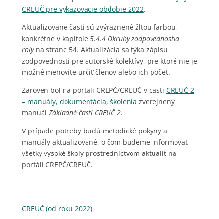
CREUČ pre vykazovacie obdobie 2022
.
Aktualizované časti sú zvýraznené žltou farbou,
konkrétne v kapitole
5.4.4 Okruhy zodpovednosti
a
roly
na strane 54. Aktualizácia sa týka zápisu
zodpovednosti pre autorské kolektívy, pre ktoré nie je
možné menovite určiť členov alebo ich počet.
Zároveň bol na portáli CREPČ/CREUČ v časti
CREUČ 2
– manuály, dokumentácia, školenia
zverejnený
manuál
Základné časti CREUČ 2
.
V prípade potreby budú metodické pokyny a
manuály aktualizované, o čom budeme informovať
všetky vysoké školy prostredníctvom aktualít na
portáli CREPČ/CREUČ.
CREUČ (od roku 2022)