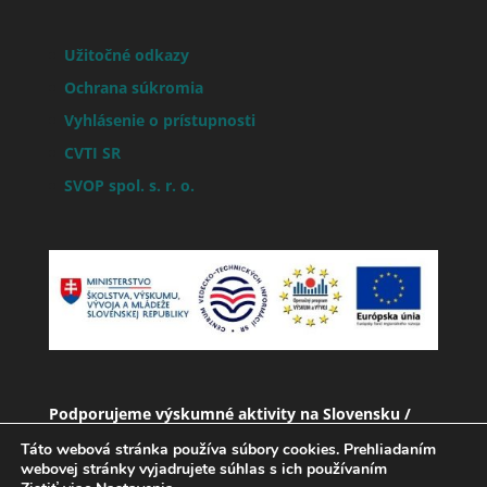
Užitočné odkazy
Ochrana súkromia
Vyhlásenie o prístupnosti
CVTI SR
SVOP spol. s. r. o.
Podporujeme výskumné aktivity na Slovensku /
Projekt je spolufinancovaný zo zdrojov EÚ
Táto webová stránka používa súbory cookies. Prehliadaním
webovej stránky vyjadrujete súhlas s ich používaním