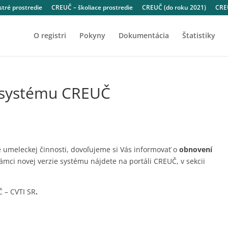
tré prostredie
CREUČ – školiace prostredie
CREUČ (do roku 2021)
CREU
O registri
Pokyny
Dokumentácia
Štatistiky
 systému CREUČ
e umeleckej činnosti, dovoľujeme si Vás informovať o
obnovení
mci novej verzie systému nájdete na portáli CREUČ, v sekcii
Č – CVTI SR
.