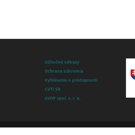
Užitočné odkazy
Ochrana súkromia
Vyhlásenie o prístupnosti
CVTI SR
SVOP spol. s. r. o.