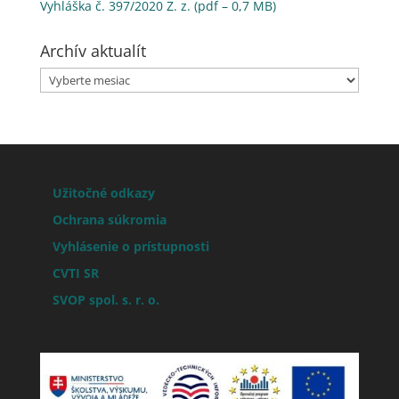
Vyhláška č. 397/2020 Z. z. (pdf – 0,7 MB)
Archív aktualít
Archív
aktualít
Užitočné odkazy
Ochrana súkromia
Vyhlásenie o prístupnosti
CVTI SR
SVOP spol. s. r. o.