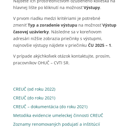
Nájdete ich prostredníctvom ozubeného kolieska na
hlavnej lište po kliknutí na možnosť
Výstupy
.
V prvom riadku medzi kritériami je potrebné
zmeniť
Typ a zoradenie výstupu
na možnosť
Výstup
časovej uzávierky
. Následne sa v koreňovom
adresári nižšie zobrazia priečinky s výstupmi,
najnovšie výstupy nájdete v priečinku
ČU 2025 – 1
.
V prípade akýchkoľvek otázok kontaktujte, prosím,
pracovníkov OHUČ – CVTI SR.
CREUČ (od roku 2022)
CREUČ (do roku 2021)
CREUČ – dokumentácia (do roku 2021)
Metodika evidencie umeleckej činnosti CREUČ
Zoznamy renomovaných podujatí a inštitúcií