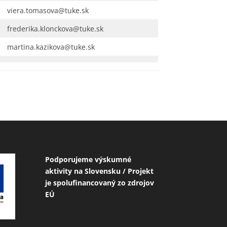
viera.tomasova@tuke.sk
frederika.klonckova@tuke.sk
martina.kazikova@tuke.sk
Podporujeme výskumné
aktivity na Slovensku / Projekt
je spolufinancovaný zo zdrojov
EÚ