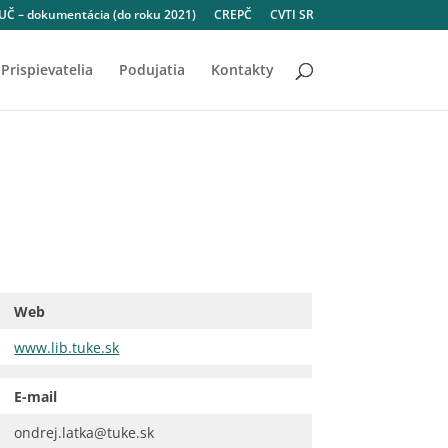
Č – dokumentácia (do roku 2021)
CREPČ
CVTI SR
Prispievatelia
Podujatia
Kontakty
Web
www.lib.tuke.sk
E-mail
ondrej.latka@tuke.sk