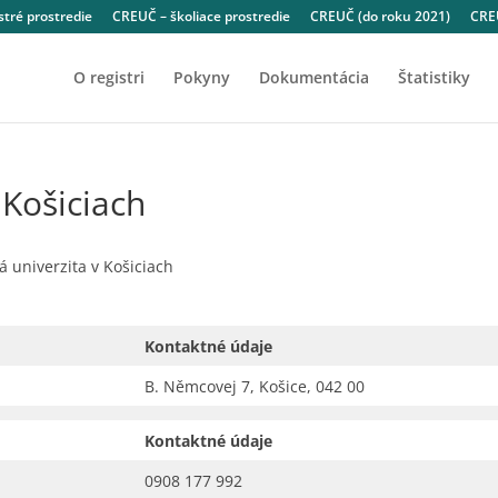
tré prostredie
CREUČ – školiace prostredie
CREUČ (do roku 2021)
CREU
O registri
Pokyny
Dokumentácia
Štatistiky
 Košiciach
 univerzita v Košiciach
Kontaktné údaje
B. Němcovej 7, Košice, 042 00
Kontaktné údaje
0908 177 992