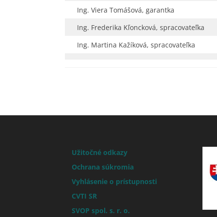
Ing. Viera Tomášová, garantka
Ing. Frederika Kľoncková, spracovateľka
Ing. Martina Kažíková, spracovateľka
Užitočné odkazy
Ochrana súkromia
Vyhlásenie o prístupnosti
CVTI SR
SVOP spol. s. r. o.