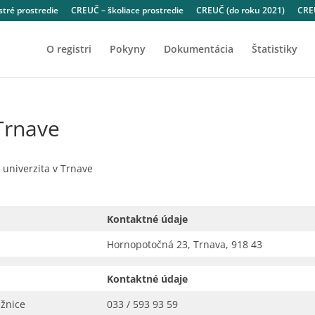
tré prostredie
CREUČ – školiace prostredie
CREUČ (do roku 2021)
CREU
O registri
Pokyny
Dokumentácia
Štatistiky
Trnave
univerzita v Trnave
Kontaktné údaje
Hornopotočná 23, Trnava, 918 43
Kontaktné údaje
ižnice
033 / 593 93 59