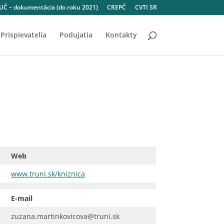
Č – dokumentácia (do roku 2021)
CREPČ
CVTI SR
Prispievatelia
Podujatia
Kontakty
Web
www.truni.sk/kniznica
E-mail
zuzana.martinkovicova@truni.sk