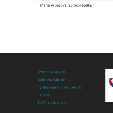
Mária Arpášová, spracovateľka
Užitočné odkazy
Ochrana súkromia
Vyhlásenie o prístupnosti
CVTI SR
SVOP spol. s. r. o.