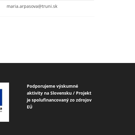
maria.arpasova@truni.sk
Podporujeme výskumné
aktivity na Slovensku / Projekt
je spolufinancovaný zo zdrojov
EÚ