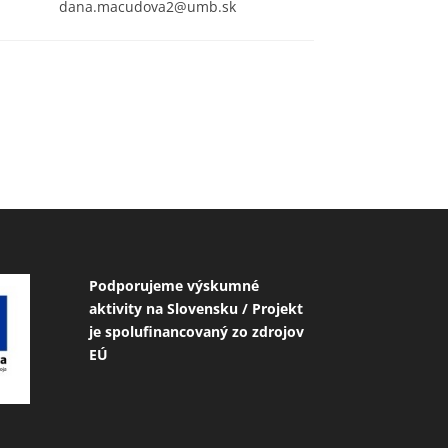
dana.macudova2@umb.sk
Podporujeme výskumné
aktivity na Slovensku / Projekt
je spolufinancovaný zo zdrojov
EÚ