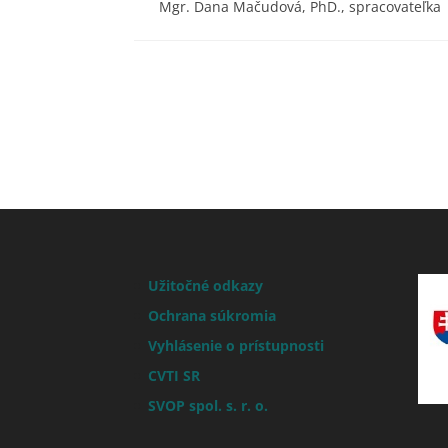
Mgr. Dana Mačudová, PhD., spracovateľka
Užitočné odkazy
Ochrana súkromia
Vyhlásenie o prístupnosti
CVTI SR
SVOP spol. s. r. o.