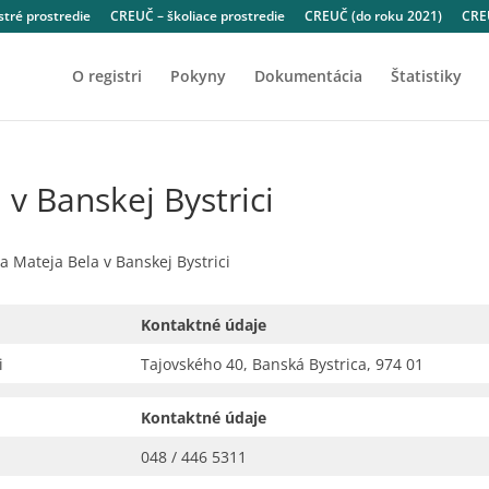
tré prostredie
CREUČ – školiace prostredie
CREUČ (do roku 2021)
CREU
O registri
Pokyny
Dokumentácia
Štatistiky
 v Banskej Bystrici
a Mateja Bela v Banskej Bystrici
Kontaktné údaje
i
Tajovského 40, Banská Bystrica, 974 01
Kontaktné údaje
048 / 446 5311