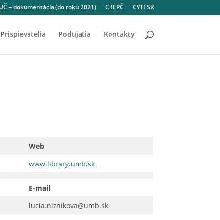
Č – dokumentácia (do roku 2021)
CREPČ
CVTI SR
Prispievatelia
Podujatia
Kontakty
Web
www.library.umb.sk
E-mail
lucia.niznikova@umb.sk